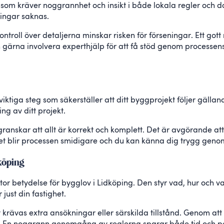
 som kräver noggrannhet och insikt i både lokala regler och
ningar saknas.
ntroll över detaljerna minskar risken för förseningar. Ett gott
r, och gärna involvera experthjälp för att få stöd genom processe
iktiga steg som säkerställer att ditt byggprojekt följer gäll
ng av ditt projekt.
nskar att allt är korrekt och komplett. Det är avgörande att fö
et blir processen smidigare och du kan känna dig trygg geno
dköping
tor betydelse för bygglov i Lidköping. Den styr vad, hur och va
 just din fastighet.
 krävas extra ansökningar eller särskilda tillstånd. Genom att