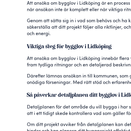
Att ansöka om bygglov i Lidköping är en process
när ansökan inte är komplett eller när viktiga rit
Genom att sätta sig in i vad som behövs och ha ko
säkerställa att ditt projekt följer alla riktlinje
och energi.
Viktiga steg för bygglov i Lidköping
Att ansöka om bygglov i Lidköping innebär flera v
fram tydliga ritningar och en detaljerad beskrivni
Därefter lämnas ansökan in till kommunen, som gra
onödiga förseningar. Med rätt stöd och erfarenh
Så påverkar detaljplanen ditt bygglov i Li
Detaljplanen för det område du vill bygga i har s
att i ett tidigt skede kontrollera vad som gäller för
Om ditt projekt avviker från detaljplanen kan det