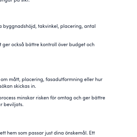
ngar på sikt.
ta byggnadshöjd, takvinkel, placering, antal
 ger också bättre kontroll över budget och
om mått, placering, fasadutformning eller hur
nsökan skickas in.
 process minskar risken för omtag och ger bättre
 beviljats.
å ett hem som passar just dina önskemål. Ett