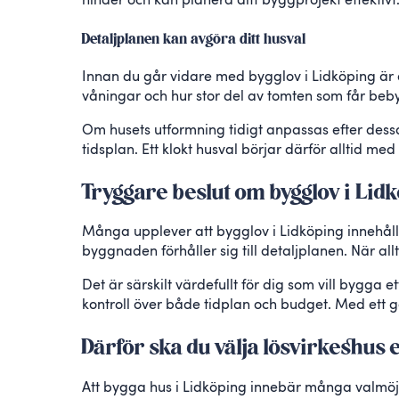
hinder och kan planera ditt byggprojekt effekti
Detaljplanen kan avgöra ditt husval
Innan du går vidare med bygglov i Lidköping är de
våningar och hur stor del av tomten som får beb
Om husets utformning tidigt anpassas efter dess
tidsplan. Ett klokt husval börjar därför alltid med 
Tryggare beslut om bygglov i Lid
Många upplever att bygglov i Lidköping innehåll
byggnaden förhåller sig till detaljplanen. När allt
Det är särskilt värdefullt för dig som vill bygga
kontroll över både tidplan och budget. Med ett g
Därför ska du välja lösvirkeshus e
Att bygga hus i Lidköping innebär många valmöjlig