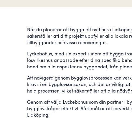
När du planerar att bygga ett nytt hus i Lidköpi
säkerställer att ditt projekt uppfyller alla loka
tillbyggnader och vissa renoveringar.
Lyckebohus, med sin expertis inom att bygga fra
lösvirkeshus anpassade efter dina specifika behov
hand om alla aspekter av byggandet, från planeri
Att navigera genom bygglovsprocessen kan verka k
krävs i en bygglovsansökan, och det är viktigt at
hela processen, vilket säkerställer att alla nödv
Genom att välja Lyckebohus som din partner i by
bygglovsfrågor effektivt. Vårt mål är att förver
Lidköping.