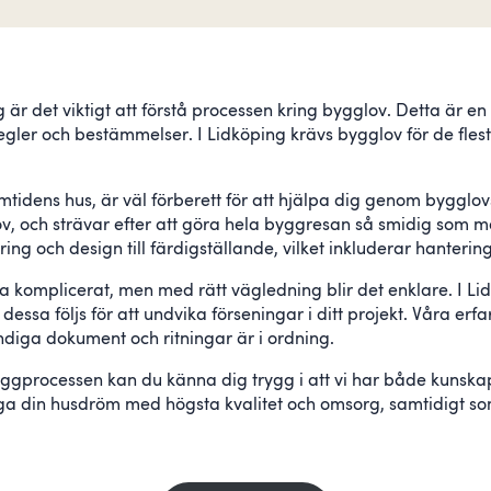
ng är det viktigt att förstå processen kring bygglov. Detta är
la regler och bestämmelser. I Lidköping krävs bygglov för de fl
mtidens hus, är väl förberett för att hjälpa dig genom bygglo
, och strävar efter att göra hela byggresan så smidig som möj
ng och design till färdigställande, vilket inkluderar hanteri
omplicerat, men med rätt vägledning blir det enklare. I Lidkö
t dessa följs för att undvika förseningar i ditt projekt. Våra
ändiga dokument och ritningar är i ordning.
ggprocessen kan du känna dig trygg i att vi har både kunska
kliga din husdröm med högsta kvalitet och omsorg, samtidigt s