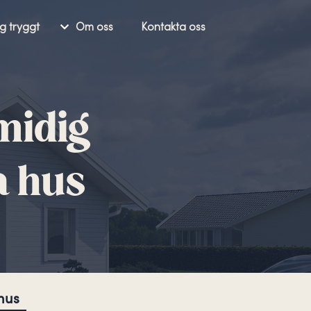
g tryggt
Om oss
Kontakta oss
midig
a hus
hus