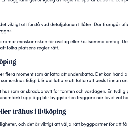
vt. En noggrann genomgång av reglerna sparar både tid och pe
t viktigt att förstå vad detaljplanen tillåter. Där framgår of
yggas.
a ramar minskar risken för avslag eller kostsamma omtag. Det
att tolka platsens regler rätt.
köping
er flera moment som är lätta att underskatta. Det kan handla 
 samordnas tidigt blir det lättare att fatta rätt beslut innan a
 ett hus som är skräddarsytt för tomten och vardagen. En tydlig
enomtänkt upplägg blir byggstarten tryggare när lovet väl har
ller trähus i lidköping
heter, och det är viktigt att välja rätt byggpartner för att f