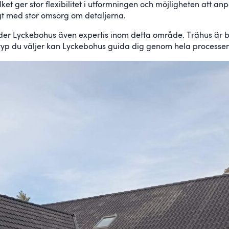
vilket ger stor flexibilitet i utformningen och möjligheten att 
ggt med stor omsorg om detaljerna.
er Lyckebohus även expertis inom detta område. Trähus är bå
ustyp du väljer kan Lyckebohus guida dig genom hela processen 