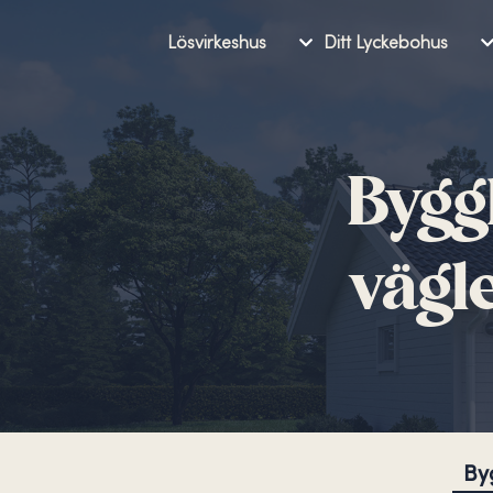
Lösvirkeshus
Ditt Lyckebohus
Bygg
vägl
By