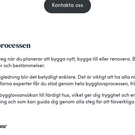
Kontakta oss
 processen
steg när du planerar att bygga nytt, bygga till eller renovera.
gler och bestämmelser.
dning blir det betydligt enklare. Det är viktigt att ha alla 
rfarna experter får du stöd genom hela bygglovsprocessen, från
ygglovsansökan till färdigt hus, vilket ger dig trygghet och e
ng och som kan guida dig genom alla steg för att förverkliga
par