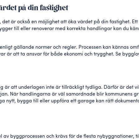
rdet på din fastighet
, det är också en möjlighet att öka värdet på din fastighet. Ett
bygger till eller renoverar med korrekta handlingar kan du känn
t enligt gällande normer och regler. Processen kan kännas omf
lvar är att ta ansvar för både ekonomi och trygghet. Se bygglov
 är att underlagen inte är tillräckligt tydliga. Därför är det vi
början. När handlingarna är väl samordnade blir kommunens gr
a nytt, bygga till eller uppföra ett garage kan rätt dokumentat
el av byggprocessen och krävs för de flesta nybyggnationer, t