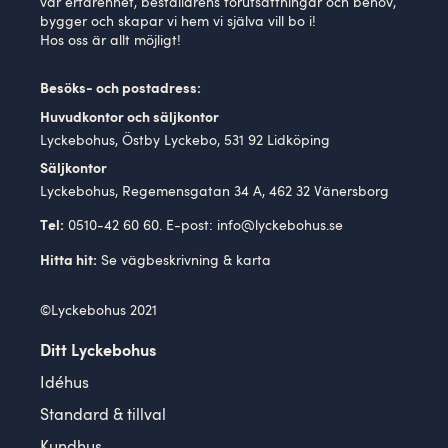
vår erfarenhet, beställarens förutsättningar och behov,
bygger och skapar vi hem vi själva vill bo i!
Hos oss är allt möjligt!
Besöks- och postadress:
Huvudkontor och säljkontor
Lyckebohus, Östby Lyckebo, 531 92 Lidköping
Säljkontor
Lyckebohus, Regemensgatan 34 A, 462 32 Vänersborg
0510-42 60 60. E-post:
info@lyckebohus.se
Tel:
Se
vägbeskrivning
& karta
Hitta hit:
©Lyckebohus 2021
Ditt Lyckebohus
Idéhus
Standard & tillval