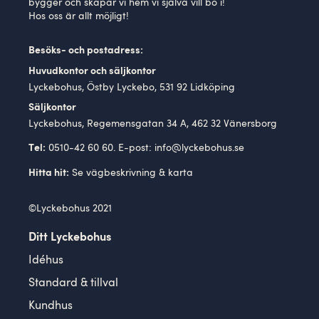
bygger och skapar vi hem vi själva vill bo i!
Hos oss är allt möjligt!
Besöks- och postadress:
Huvudkontor och säljkontor
Lyckebohus, Östby Lyckebo, 531 92 Lidköping
Säljkontor
Lyckebohus, Regemensgatan 34 A, 462 32 Vänersborg
0510-42 60 60. E-post:
info@lyckebohus.se
Tel:
Se
vägbeskrivning
& karta
Hitta hit:
©Lyckebohus 2021
Ditt Lyckebohus
Idéhus
Standard & tillval
Kundhus