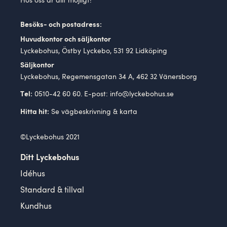
Hos oss är allt möjligt!
Besöks- och postadress:
Huvudkontor och säljkontor
Lyckebohus, Östby Lyckebo, 531 92 Lidköping
Säljkontor
Lyckebohus, Regemensgatan 34 A, 462 32 Vänersborg
0510-42 60 60. E-post:
info@lyckebohus.se
Tel:
Se
vägbeskrivning
& karta
Hitta hit:
©Lyckebohus 2021
Ditt Lyckebohus
Idéhus
Standard & tillval
Kundhus