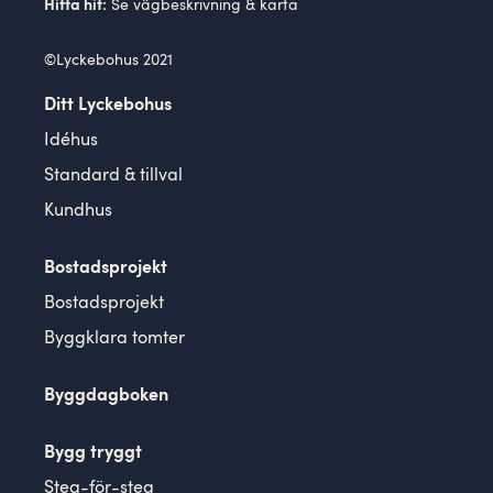
Se
vägbeskrivning
& karta
Hitta hit:
©Lyckebohus 2021
Ditt Lyckebohus
Idéhus
Standard & tillval
Kundhus
Bostadsprojekt
Bostadsprojekt
Byggklara tomter
Byggdagboken
Bygg tryggt
Steg-för-steg