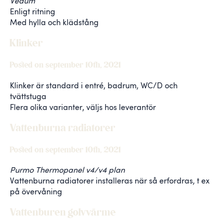
Vedum
Enligt ritning
Med hylla och klädstång
Klinker
Posted on september 10th, 2021
Klinker är standard i entré, badrum, WC/D och
tvättstuga
Flera olika varianter, väljs hos leverantör
Vattenburna radiatorer
Posted on september 10th, 2021
Purmo Thermopanel v4/v4 plan
Vattenburna radiatorer installeras när så erfordras, t ex
på övervåning
Vattenburen golvvärme