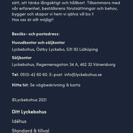
sätt, att tänka långsiktigt och hållbart. Tillsammans med
vår erfarenhet, beställarens förutsättningar och behov,
bygger och skapar vi hem vi själva vill bo i!
Hos oss är allt möjligt!
Besöks- och postadress:
Huvudkontor och säljkontor
Lyckebohus, Östby Lyckebo, 531 92 Lidköping
Säljkontor
Lyckebohus, Regemensgatan 34 A, 462 32 Vänersborg
0510-42 60 60. E-post:
info@lyckebohus.se
Tel:
Se
vägbeskrivning
& karta
Hitta hit:
©Lyckebohus 2021
Ditt Lyckebohus
Idéhus
Standard & tillval