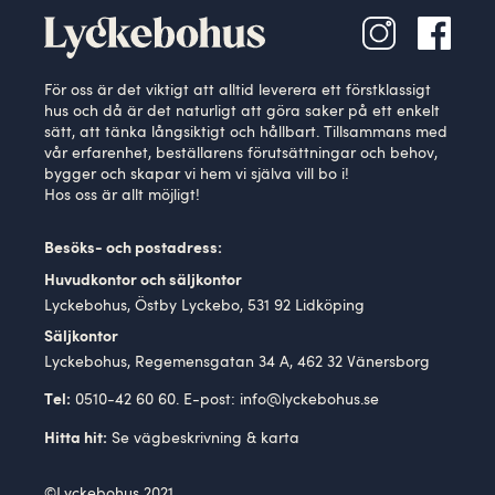
För oss är det viktigt att alltid leverera ett förstklassigt
hus och då är det naturligt att göra saker på ett enkelt
sätt, att tänka långsiktigt och hållbart. Tillsammans med
vår erfarenhet, beställarens förutsättningar och behov,
bygger och skapar vi hem vi själva vill bo i!
Hos oss är allt möjligt!
Besöks- och postadress:
Huvudkontor och säljkontor
Lyckebohus, Östby Lyckebo, 531 92 Lidköping
Säljkontor
Lyckebohus, Regemensgatan 34 A, 462 32 Vänersborg
0510-42 60 60. E-post:
info@lyckebohus.se
Tel:
Se
vägbeskrivning
& karta
Hitta hit:
©Lyckebohus 2021