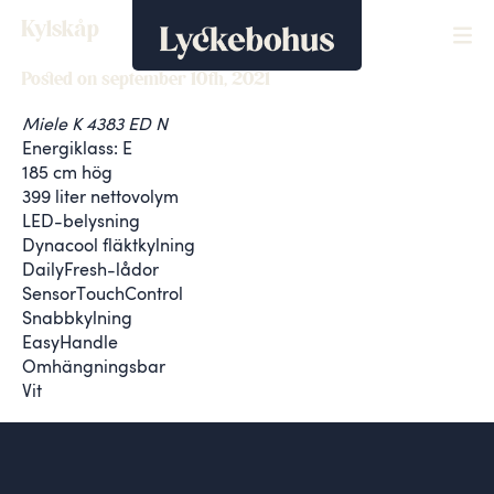
Kylskåp
Posted on september 10th, 2021
Miele K 4383 ED N
Energiklass: E
185 cm hög
399 liter nettovolym
LED-belysning
Dynacool fläktkylning
DailyFresh-lådor
SensorTouchControl
Snabbkylning
EasyHandle
Omhängningsbar
Vit