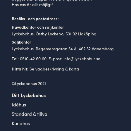
Hos oss är allt möjligt!
Besöks- och postadress:
Huvudkontor och säljkontor
Lyckebohus, Östby Lyckebo, 531 92 Lidköping
Säljkontor
Lyckebohus, Regemensgatan 34 A, 462 32 Vänersborg
0510-42 60 60. E-post:
info@lyckebohus.se
Tel:
Se
vägbeskrivning
& karta
Hitta hit:
©Lyckebohus 2021
Ditt Lyckebohus
Idéhus
Standard & tillval
Kundhus