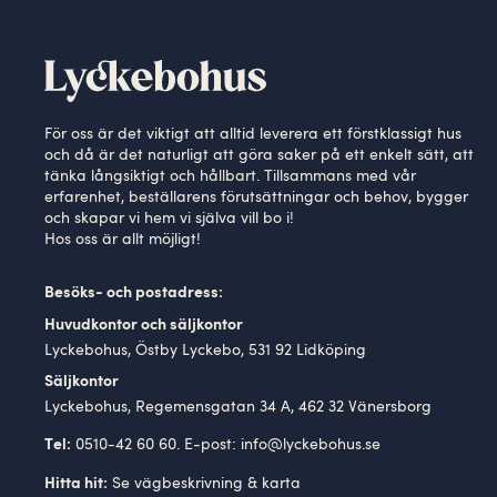
För oss är det viktigt att alltid leverera ett förstklassigt hus
och då är det naturligt att göra saker på ett enkelt sätt, att
tänka långsiktigt och hållbart. Tillsammans med vår
erfarenhet, beställarens förutsättningar och behov, bygger
och skapar vi hem vi själva vill bo i!
Hos oss är allt möjligt!
Besöks- och postadress:
Huvudkontor och säljkontor
Lyckebohus, Östby Lyckebo, 531 92 Lidköping
Säljkontor
Lyckebohus, Regemensgatan 34 A, 462 32 Vänersborg
0510-42 60 60. E-post:
info@lyckebohus.se
Tel:
Se
vägbeskrivning
& karta
Hitta hit: