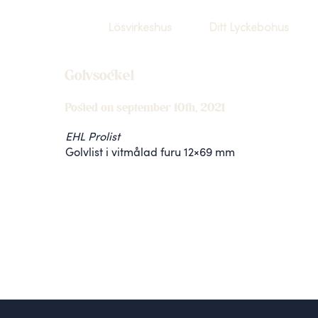
Lösvirkeshus
Ditt Lyckebohus
Golvsockel
Posted on september 10th, 2021
EHL Prolist
Golvlist i vitmålad furu 12×69 mm