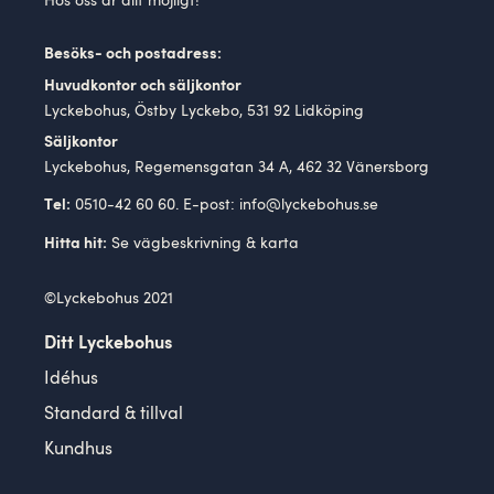
Hos oss är allt möjligt!
Besöks- och postadress:
Huvudkontor och säljkontor
Lyckebohus, Östby Lyckebo, 531 92 Lidköping
Säljkontor
Lyckebohus, Regemensgatan 34 A, 462 32 Vänersborg
0510-42 60 60. E-post:
info@lyckebohus.se
Tel:
Se
vägbeskrivning
& karta
Hitta hit:
©Lyckebohus 2021
Ditt Lyckebohus
Idéhus
Standard & tillval
Kundhus