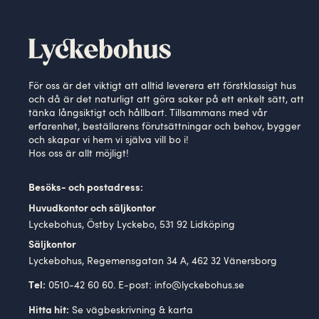
För oss är det viktigt att alltid leverera ett förstklassigt hus
och då är det naturligt att göra saker på ett enkelt sätt, att
tänka långsiktigt och hållbart. Tillsammans med vår
erfarenhet, beställarens förutsättningar och behov, bygger
och skapar vi hem vi själva vill bo i!
Hos oss är allt möjligt!
Besöks- och postadress:
Huvudkontor och säljkontor
Lyckebohus, Östby Lyckebo, 531 92 Lidköping
Säljkontor
Lyckebohus, Regemensgatan 34 A, 462 32 Vänersborg
0510-42 60 60. E-post:
info@lyckebohus.se
Tel:
Se
vägbeskrivning
& karta
Hitta hit: