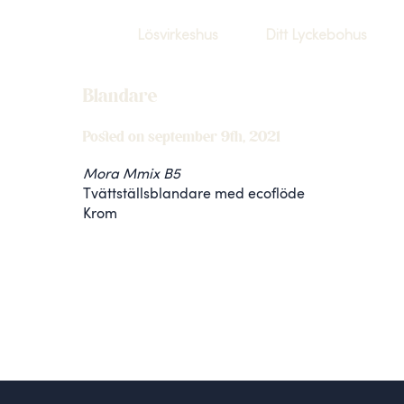
Lösvirkeshus
Ditt Lyckebohus
Blandare
Posted on september 9th, 2021
Mora Mmix B5
Tvättställsblandare med ecoflöde
Krom